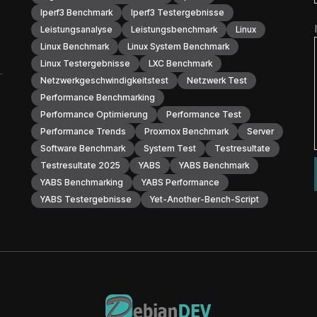
Iperf3 Benchmark
Iperf3 Testergebnisse
Leistungsanalyse
Leistungsbenchmark
Linux
Linux Benchmark
Linux System Benchmark
Linux Testergebnisse
LXC Benchmark
Netzwerkgeschwindigkeitstest
Netzwerk Test
Performance Benchmarking
Performance Optimierung
Performance Test
Performance Trends
Proxmox Benchmark
Server
Software Benchmark
System Test
Testresultate
Testresultate 2025
YABS
YABS Benchmark
YABS Benchmarking
YABS Performance
YABS Testergebnisse
Yet-Another-Bench-Script