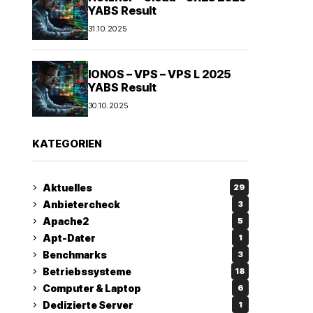
YABS Result
31.10.2025
IONOS – VPS – VPS L 2025
YABS Result
30.10.2025
KATEGORIEN
Aktuelles
29
Anbietercheck
3
Apache2
5
Apt-Dater
1
Benchmarks
3
Betriebssysteme
18
Computer & Laptop
6
Dedizierte Server
1