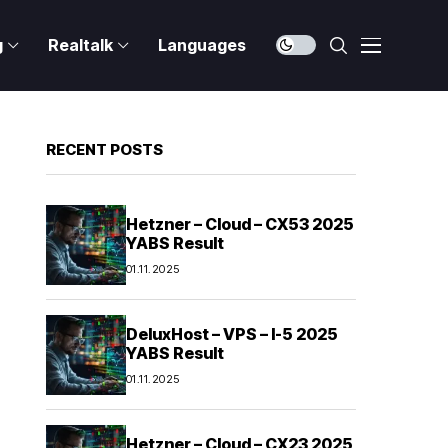
g
Realtalk
Languages
RECENT POSTS
Hetzner – Cloud – CX53 2025
YABS Result
01.11.2025
DeluxHost – VPS – I-5 2025
YABS Result
01.11.2025
Hetzner – Cloud – CX23 2025