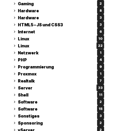
Gaming
2
Hardware
8
Hardware
3
HTML5 – JS und CSS3
3
Internet
6
Linux
10
Linux
22
Netzwerk
1
PHP
4
Programmierung
9
Proxmox
1
Realtalk
7
Server
33
Shell
11
Software
2
Software
15
Sonstiges
3
Sponsoring
2
vServer
2