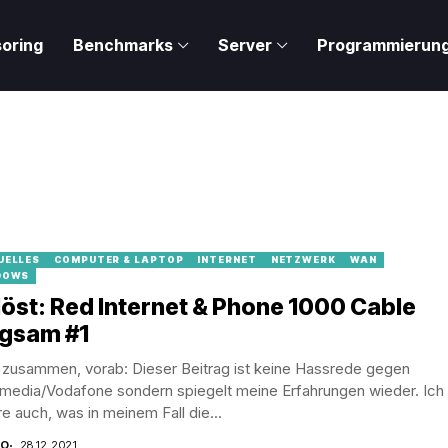
oring
Benchmarks
Server
Programmierun
UELLES
COMPUTER & LAPTOP
INTERNET
NETZWERK
WAN
DOWS
öst: Red Internet & Phone 1000 Cable
ngsam #1
 zusammen, vorab: Dieser Beitrag ist keine Hassrede gegen
ymedia/Vodafone sondern spiegelt meine Erfahrungen wieder. Ich
re auch, was in meinem Fall die...
CO
28.12.2021