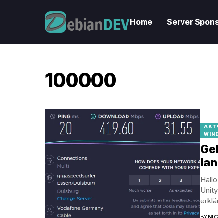
Home
Server Spons
100000
AKT
WIN
Gel
la
Hallo
Unit
erklä
BY
NI