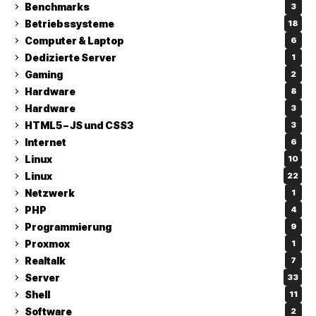
Benchmarks
3
Betriebssysteme
18
Computer & Laptop
6
Dedizierte Server
1
Gaming
2
Hardware
8
Hardware
3
HTML5 – JS und CSS3
3
Internet
6
Linux
10
Linux
22
Netzwerk
1
PHP
4
Programmierung
9
Proxmox
1
Realtalk
7
Server
33
Shell
11
Software
2