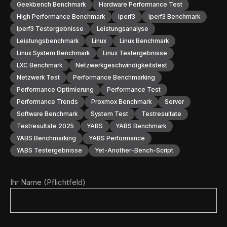
Geekbench Benchmark
Hardware Performance Test
High Performance Benchmark
Iperf3
Iperf3 Benchmark
Iperf3 Testergebnisse
Leistungsanalyse
Leistungsbenchmark
Linux
Linux Benchmark
Linux System Benchmark
Linux Testergebnisse
LXC Benchmark
Netzwerkgeschwindigkeitstest
Netzwerk Test
Performance Benchmarking
Performance Optimierung
Performance Test
Performance Trends
Proxmox Benchmark
Server
Software Benchmark
System Test
Testresultate
Testresultate 2025
YABS
YABS Benchmark
YABS Benchmarking
YABS Performance
YABS Testergebnisse
Yet-Another-Bench-Script
Ihr Name (Pflichtfeld)