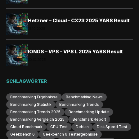
Hetzner – Cloud – CX23 2025 YABS Result
31.10.2025
IONOS – VPS – VPS L 2025 YABS Result
30.10.2025
SCHLAGWÖRTER
Benchmarking Ergebnisse
Benchmarking News
Benchmarking Statistik
Benchmarking Trends
Benchmarking Trends 2025
Benchmarking Update
Benchmarking Vergleich 2025
Benchmark Report
Cloud Benchmark
CPU Test
Debian
Disk Speed Test
Geekbench 6
Geekbench 6 Testergebnisse