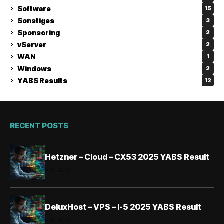
Software
15
Sonstiges
3
Sponsoring
2
vServer
2
WAN
1
Windows
2
YABS Results
12
RECENT POSTS
Hetzner – Cloud – CX53 2025 YABS Result
01.11.2025
DeluxHost – VPS – I-5 2025 YABS Result
01.11.2025