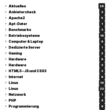
Aktuelles
29
Anbietercheck
3
Apache2
5
Apt-Dater
1
Benchmarks
3
Betriebssysteme
18
Computer & Laptop
6
Dedizierte Server
1
Gaming
2
Hardware
8
Hardware
3
HTML5 – JS und CSS3
3
Internet
6
Linux
10
Linux
22
Netzwerk
1
PHP
4
Programmierung
9