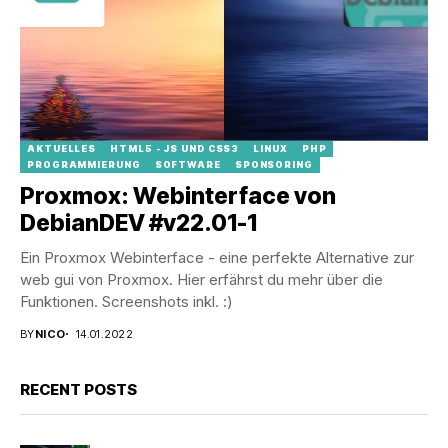
AKTUELLES
HTML5 - JS UND CSS3
LINUX
PHP
PROGRAMMIERUNG
SOFTWARE
SPONSORING
Proxmox: Webinterface von
DebianDEV #v22.01-1
Ein Proxmox Webinterface - eine perfekte Alternative zur
web gui von Proxmox. Hier erfährst du mehr über die
Funktionen. Screenshots inkl. :)
BY
NICO
14.01.2022
RECENT POSTS