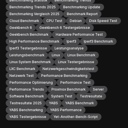
Benchmarking Statistik
Benchmarking Trends
Benchmarking Trends 2025
Benchmarking Update
Benchmarking Vergleich 2025
Benchmark Report
Cloud Benchmark
CPU Test
Debian
Disk Speed Test
Geekbench 6
Geekbench 6 Testergebnisse
Geekbench Benchmark
Hardware Performance Test
High Performance Benchmark
Iperf3
Iperf3 Benchmark
Iperf3 Testergebnisse
Leistungsanalyse
Leistungsbenchmark
Linux
Linux Benchmark
Linux System Benchmark
Linux Testergebnisse
LXC Benchmark
Netzwerkgeschwindigkeitstest
Netzwerk Test
Performance Benchmarking
Performance Optimierung
Performance Test
Performance Trends
Proxmox Benchmark
Server
Software Benchmark
System Test
Testresultate
Testresultate 2025
YABS
YABS Benchmark
YABS Benchmarking
YABS Performance
YABS Testergebnisse
Yet-Another-Bench-Script