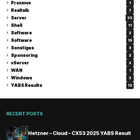
Proxmox
1
Realtalk
7
Server
33
Shell
11
Software
2
Software
15
Sonstiges
3
Sponsoring
2
vServer
2
WAN
1
Windows
2
YABS Results
12
RECENT POSTS
Hetzner – Cloud – CX53 2025 YABS Result