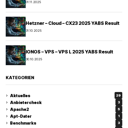
01.11.2025
Hetzner – Cloud – CX23 2025 YABS Result
31.10.2025
IONOS – VPS – VPS L 2025 YABS Result
30.10.2025
KATEGORIEN
Aktuelles
29
Anbietercheck
3
Apache2
5
Apt-Dater
1
Benchmarks
3