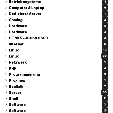
Betriebssysteme
18
Computer & Laptop
6
Dedizierte Server
1
Gaming
2
Hardware
8
Hardware
3
HTML5 – JS und CSS3
3
Internet
6
Linux
10
Linux
22
Netzwerk
1
PHP
4
Programmierung
9
Proxmox
1
Realtalk
7
Server
33
Shell
11
Software
2
Software
15