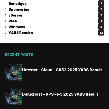
Sonstiges
3
Sponsoring
2
vServer
2
WAN
1
Windows
2
YABS Results
12
RECENT POSTS
Hetzner – Cloud – CX53 2025 YABS Result
01.11.2025
DeluxHost – VPS – I-5 2025 YABS Result
01.11.2025