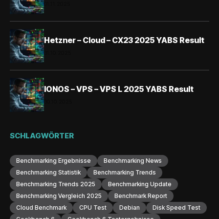
01.11.2025
Hetzner – Cloud – CX23 2025 YABS Result
31.10.2025
IONOS – VPS – VPS L 2025 YABS Result
30.10.2025
SCHLAGWÖRTER
Benchmarking Ergebnisse
Benchmarking News
Benchmarking Statistik
Benchmarking Trends
Benchmarking Trends 2025
Benchmarking Update
Benchmarking Vergleich 2025
Benchmark Report
Cloud Benchmark
CPU Test
Debian
Disk Speed Test