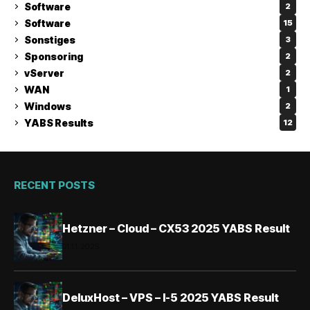
Software
2
Software
15
Sonstiges
3
Sponsoring
2
vServer
2
WAN
1
Windows
2
YABS Results
12
RECENT POSTS
Hetzner – Cloud – CX53 2025 YABS Result
01.11.2025
DeluxHost – VPS – I-5 2025 YABS Result