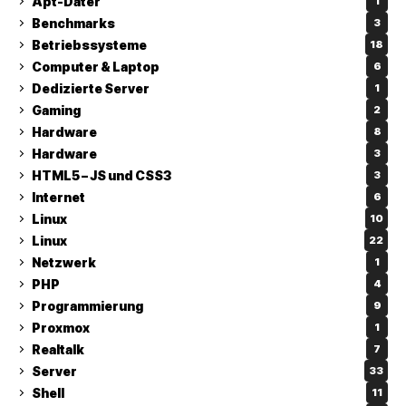
Apt-Dater
1
Benchmarks
3
Betriebssysteme
18
Computer & Laptop
6
Dedizierte Server
1
Gaming
2
Hardware
8
Hardware
3
HTML5 – JS und CSS3
3
Internet
6
Linux
10
Linux
22
Netzwerk
1
PHP
4
Programmierung
9
Proxmox
1
Realtalk
7
Server
33
Shell
11