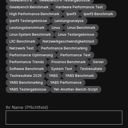
Geekbench 6
Geekbench 6 Testergebnisse
Geekbench Benchmark
Hardware Performance Test
High Performance Benchmark
Iperf3
Iperf3 Benchmark
Iperf3 Testergebnisse
Leistungsanalyse
Leistungsbenchmark
Linux
Linux Benchmark
Linux System Benchmark
Linux Testergebnisse
LXC Benchmark
Netzwerkgeschwindigkeitstest
Netzwerk Test
Performance Benchmarking
Performance Optimierung
Performance Test
Performance Trends
Proxmox Benchmark
Server
Software Benchmark
System Test
Testresultate
Testresultate 2025
YABS
YABS Benchmark
YABS Benchmarking
YABS Performance
YABS Testergebnisse
Yet-Another-Bench-Script
Ihr Name (Pflichtfeld)