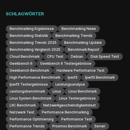
SCHLAGWÖRTER
Benchmarking Ergebnisse
Benchmarking News
Benchmarking Statistik
Benchmarking Trends
Benchmarking Trends 2025
Benchmarking Update
Benchmarking Vergleich 2025
Benchmark Report
Cloud Benchmark
CPU Test
Debian
Disk Speed Test
Geekbench 6
Geekbench 6 Testergebnisse
Geekbench Benchmark
Hardware Performance Test
High Performance Benchmark
Iperf3
Iperf3 Benchmark
Iperf3 Testergebnisse
Leistungsanalyse
Leistungsbenchmark
Linux
Linux Benchmark
Linux System Benchmark
Linux Testergebnisse
LXC Benchmark
Netzwerkgeschwindigkeitstest
Netzwerk Test
Performance Benchmarking
Performance Optimierung
Performance Test
Performance Trends
Proxmox Benchmark
Server