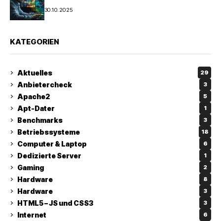
30.10.2025
KATEGORIEN
Aktuelles
29
Anbietercheck
3
Apache2
5
Apt-Dater
1
Benchmarks
3
Betriebssysteme
18
Computer & Laptop
6
Dedizierte Server
1
Gaming
2
Hardware
8
Hardware
3
HTML5 – JS und CSS3
3
Internet
6