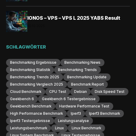
IONOS – VPS – VPS L 2025 YABS Result
30.10.2025
SCHLAGWÖRTER
Benchmarking Ergebnisse
Benchmarking News
Benchmarking Statistik
Benchmarking Trends
Benchmarking Trends 2025
Benchmarking Update
Benchmarking Vergleich 2025
Benchmark Report
Cloud Benchmark
CPU Test
Debian
Disk Speed Test
Geekbench 6
Geekbench 6 Testergebnisse
Geekbench Benchmark
Hardware Performance Test
High Performance Benchmark
Iperf3
Iperf3 Benchmark
Iperf3 Testergebnisse
Leistungsanalyse
Leistungsbenchmark
Linux
Linux Benchmark
Linux System Benchmark
Linux Testergebnisse