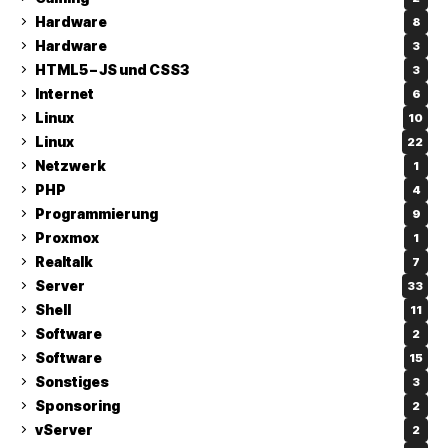
Hardware
8
Hardware
3
HTML5 – JS und CSS3
3
Internet
6
Linux
10
Linux
22
Netzwerk
1
PHP
4
Programmierung
9
Proxmox
1
Realtalk
7
Server
33
Shell
11
Software
2
Software
15
Sonstiges
3
Sponsoring
2
vServer
2