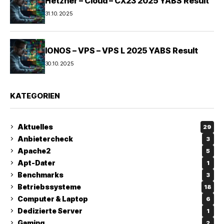
Hetzner – Cloud – CX23 2025 YABS Result
31.10.2025
IONOS – VPS – VPS L 2025 YABS Result
30.10.2025
KATEGORIEN
Aktuelles
29
Anbietercheck
3
Apache2
5
Apt-Dater
1
Benchmarks
3
Betriebssysteme
18
Computer & Laptop
6
Dedizierte Server
1
Gaming
2