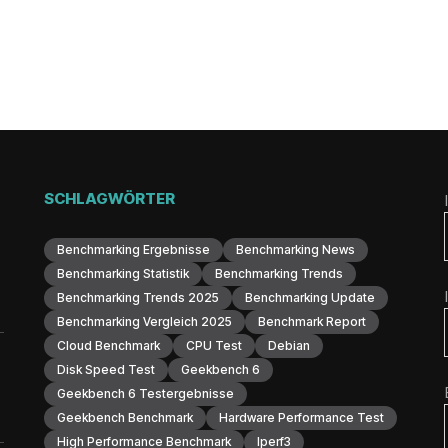
SCHLAGWÖRTER
Benchmarking Ergebnisse
Benchmarking News
Benchmarking Statistik
Benchmarking Trends
Benchmarking Trends 2025
Benchmarking Update
Benchmarking Vergleich 2025
Benchmark Report
Cloud Benchmark
CPU Test
Debian
Disk Speed Test
Geekbench 6
Geekbench 6 Testergebnisse
Geekbench Benchmark
Hardware Performance Test
High Performance Benchmark
Iperf3