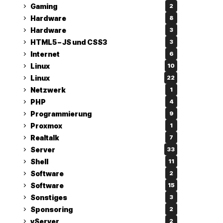
Gaming
2
Hardware
8
Hardware
3
HTML5 – JS und CSS3
3
Internet
6
Linux
10
Linux
22
Netzwerk
1
PHP
4
Programmierung
9
Proxmox
1
Realtalk
7
Server
33
Shell
11
Software
2
Software
15
Sonstiges
3
Sponsoring
2
vServer
2