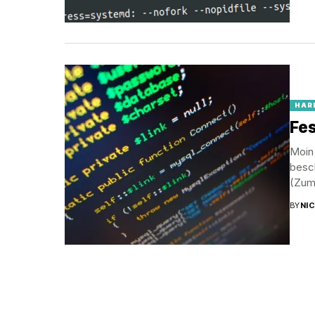
HAR
Fes
Moin 
besc
(Zum.
BY
NI