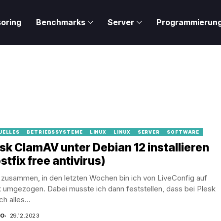
oring
Benchmarks
Server
Programmierun
UELLES
BETRIEBSSYSTEME
LINUX
LINUX
SERVER
SOFTWARE
sk ClamAV unter Debian 12 installieren
stfix free antivirus)
 zusammen, in den letzten Wochen bin ich von LiveConfig auf
 umgezogen. Dabei musste ich dann feststellen, dass bei Plesk
ch alles...
CO
29.12.2023