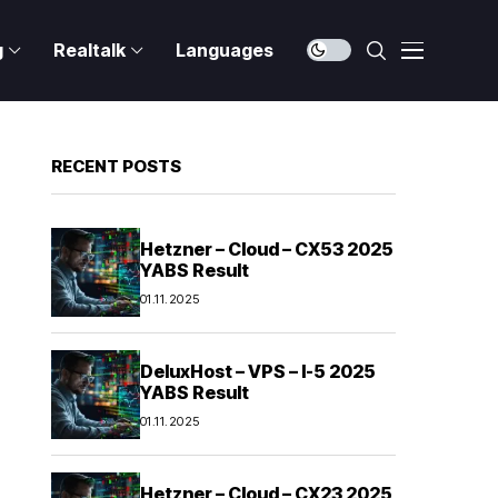
g
Realtalk
Languages
RECENT POSTS
Hetzner – Cloud – CX53 2025
YABS Result
01.11.2025
DeluxHost – VPS – I-5 2025
YABS Result
01.11.2025
Hetzner – Cloud – CX23 2025