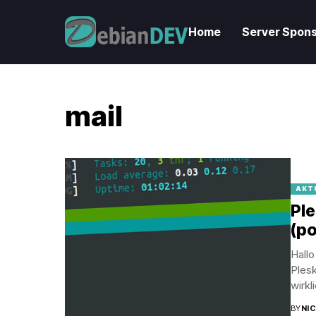
Home
Server Spons
mail
AKT
Ple
(po
Hallo
Plesk
wirkli
BY
NI