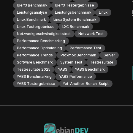
Iperf3 Benchmark
Iperf3 Testergebnisse
Leistungsanalyse
Leistungsbenchmark
Linux
Linux Benchmark
Linux System Benchmark
Linux Testergebnisse
LXC Benchmark
Netzwerkgeschwindigkeitstest
Netzwerk Test
Performance Benchmarking
Performance Optimierung
Performance Test
Performance Trends
Proxmox Benchmark
Server
Software Benchmark
System Test
Testresultate
Testresultate 2025
YABS
YABS Benchmark
YABS Benchmarking
YABS Performance
YABS Testergebnisse
Yet-Another-Bench-Script