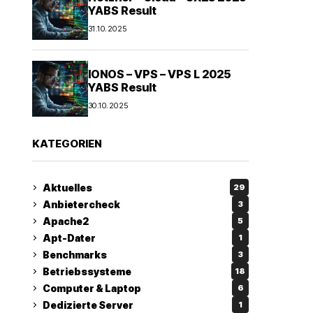
YABS Result
31.10.2025
IONOS – VPS – VPS L 2025
YABS Result
30.10.2025
KATEGORIEN
Aktuelles
29
Anbietercheck
3
Apache2
5
Apt-Dater
1
Benchmarks
3
Betriebssysteme
18
Computer & Laptop
6
Dedizierte Server
1