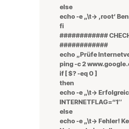
else
echo -e „\t-> ‚root‘ B
fi
############ CHECH
############
echo „Prüfe Internet
ping -c 2 www.google.
if [ $? -eq 0 ]
then
echo -e „\t-> Erfolgrei
INTERNETFLAG=“1″
else
echo -e „\t-> Fehler! K