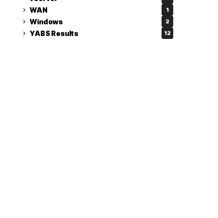
WAN
1
Windows
2
YABS Results
12