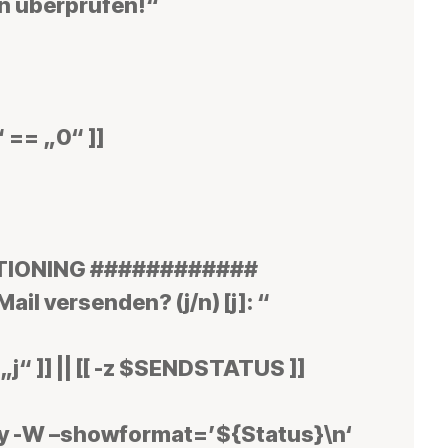
n überprüfen!“
 == „0“ ]]
TIONING ############
ail versenden? (j/n) [j]: “
j“ ]] || [[ -z $SENDSTATUS ]]
 -W –showformat=’${Status}\n‘