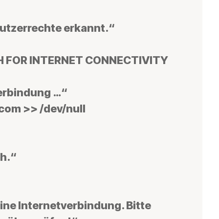
enutzerrechte erkannt.“
 FOR INTERNET CONNECTIVITY
verbindung …“
com >> /dev/null
ch.“
eine Internetverbindung. Bitte