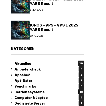
YABS Result
31.10.2025
IONOS – VPS – VPS L 2025
YABS Result
30.10.2025
KATEGORIEN
Aktuelles
29
Anbietercheck
3
Apache2
5
Apt-Dater
1
Benchmarks
3
Betriebssysteme
18
Computer & Laptop
6
Dedizierte Server
1