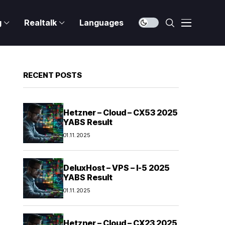
g
Realtalk
Languages
RECENT POSTS
Hetzner – Cloud – CX53 2025
YABS Result
01.11.2025
DeluxHost – VPS – I-5 2025
YABS Result
01.11.2025
Hetzner – Cloud – CX23 2025