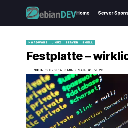
Home
Server Spons
HARDWARE
LINUX
SERVER
SHELL
Festplatte – wirkl
NICO
12.02.2014
3 MINS READ
485 VIEWS