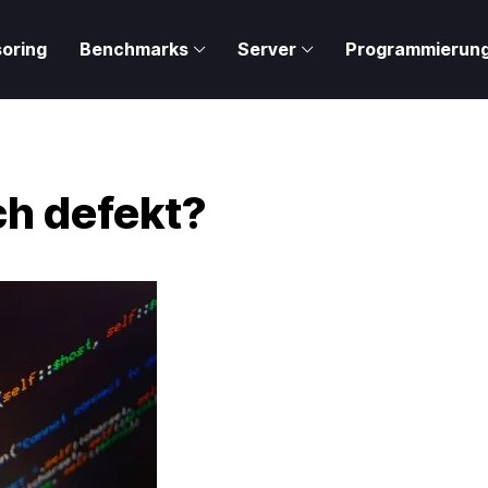
oring
Benchmarks
Server
Programmierun
ich defekt?