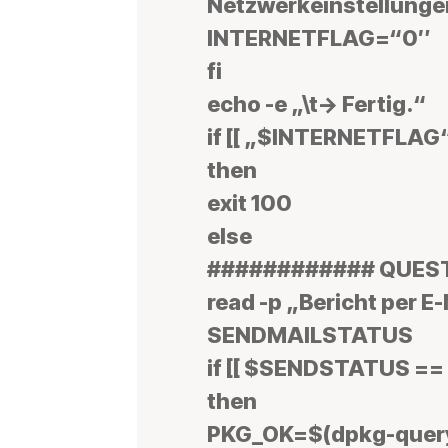
Netzwerkeinstellunge
INTERNETFLAG=“0″
fi
echo -e „\t-> Fertig.“
if [[ „$INTERNETFLAG“
then
exit 100
else
############ QUES
read -p „Bericht per E-M
SENDMAILSTATUS
if [[ $SENDSTATUS == „
then
PKG_OK=$(dpkg-query