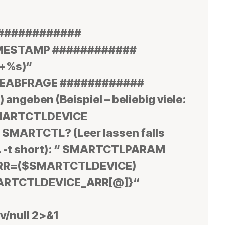
 ############
IMESTAMP ############
+%s)“
CEABFRAGE ############
) angeben (Beispiel – beliebig viele:
 SMARTCTLDEVICE
r SMARTCTL? (Leer lassen falls
B. -t short): “ SMARTCTLPARAM
RR=($SMARTCTLDEVICE)
MARTCTLDEVICE_ARR[@]}“
v/null 2>&1