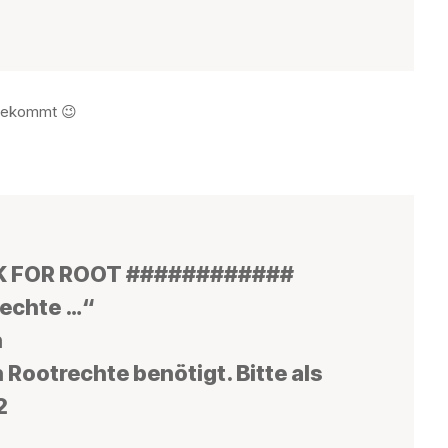
 bekommt 😉
 FOR ROOT ############
rechte …“
n
 Rootrechte benötigt. Bitte als
2