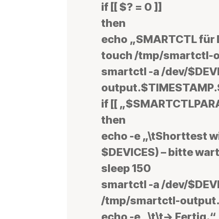
if [[ $? = 0 ]]
then
echo „SMARTCTL für D
touch /tmp/smartctl
smartctl -a /dev/$DEV
output.$TIMESTAMP.
if [[ „$SMARTCTLPARAM
then
echo -e „\tShorttest w
$DEVICES) – bitte war
sleep 150
smartctl -a /dev/$D
/tmp/smartctl-outp
echo -e „\t\t-> Fertig.“