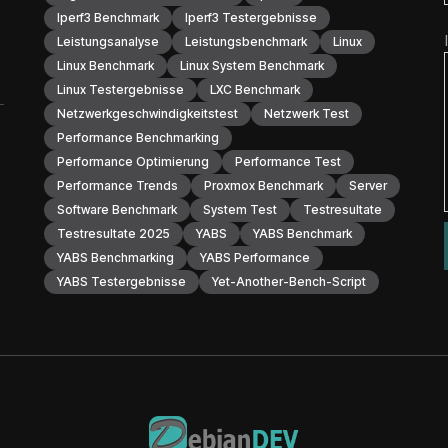
Iperf3 Benchmark
Iperf3 Testergebnisse
Leistungsanalyse
Leistungsbenchmark
Linux
Linux Benchmark
Linux System Benchmark
Linux Testergebnisse
LXC Benchmark
Netzwerkgeschwindigkeitstest
Netzwerk Test
Performance Benchmarking
Performance Optimierung
Performance Test
Performance Trends
Proxmox Benchmark
Server
Software Benchmark
System Test
Testresultate
Testresultate 2025
YABS
YABS Benchmark
YABS Benchmarking
YABS Performance
YABS Testergebnisse
Yet-Another-Bench-Script