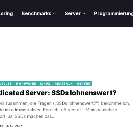
oring
Benchmarks
Server
Programmierun
UELLES
HARDWARE
LINUX
REALTALK
SERVER
dicated Server: SSDs lohnenswert?
 zusammen, die Fragen („SSDs lohnenswert?“) bekomme ich,
e im administrativen Bereich, oft gestellt. Mein pauschale
rt: Ja! SSDs machen das...
CO
07.07.2017