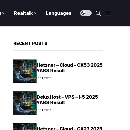
g
Realtalk
Languages
RECENT POSTS
Hetzner – Cloud – CX53 2025
YABS Result
01.11.2025
DeluxHost – VPS – I-5 2025
YABS Result
01.11.2025
Hetzner – Cloud – CX23 2025