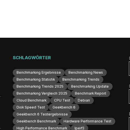
SCHLAGWÖRTER
Benchmarking Ergebnisse
Benchmarking News
Benchmarking Statistik
Benchmarking Trends
Benchmarking Trends 2025
Benchmarking Update
Benchmarking Vergleich 2025
Benchmark Report
Cloud Benchmark
CPU Test
Debian
Disk Speed Test
Geekbench 6
Geekbench 6 Testergebnisse
Geekbench Benchmark
Hardware Performance Test
High Performance Benchmark
Iperf3