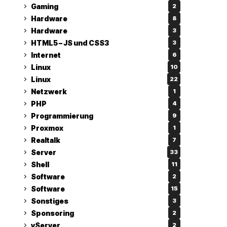
Gaming
2
Hardware
8
Hardware
3
HTML5 – JS und CSS3
3
Internet
6
Linux
10
Linux
22
Netzwerk
1
PHP
4
Programmierung
9
Proxmox
1
Realtalk
7
Server
33
Shell
11
Software
2
Software
15
Sonstiges
3
Sponsoring
2
vServer
2