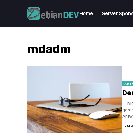
Home
Server Spons
mdadm
AKT
De
Moin
gerad
Antwo
BY
NI