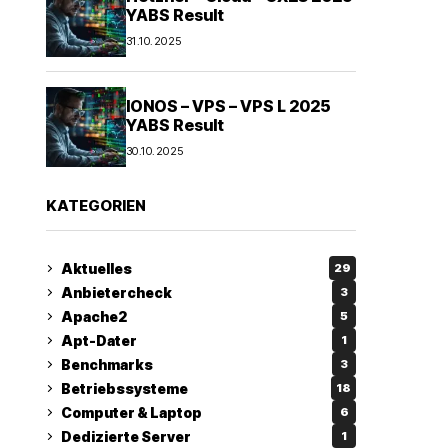
YABS Result
31.10.2025
IONOS – VPS – VPS L 2025
YABS Result
30.10.2025
KATEGORIEN
Aktuelles
29
Anbietercheck
3
Apache2
5
Apt-Dater
1
Benchmarks
3
Betriebssysteme
18
Computer & Laptop
6
Dedizierte Server
1