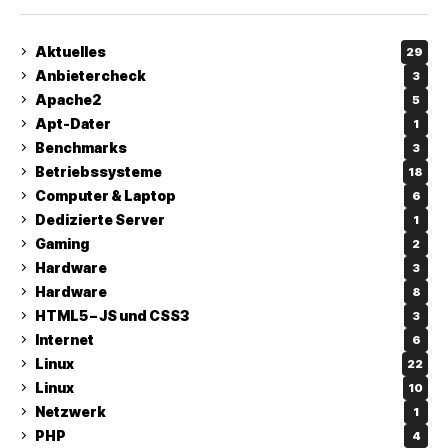
Aktuelles
29
Anbietercheck
3
Apache2
5
Apt-Dater
1
Benchmarks
3
Betriebssysteme
18
Computer & Laptop
6
Dedizierte Server
1
Gaming
2
Hardware
3
Hardware
8
HTML5 – JS und CSS3
3
Internet
6
Linux
22
Linux
10
Netzwerk
1
PHP
4