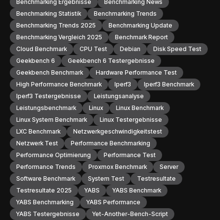
Benchmarking Ergebnisse
Benchmarking News
Benchmarking Statistik
Benchmarking Trends
Benchmarking Trends 2025
Benchmarking Update
Benchmarking Vergleich 2025
Benchmark Report
Cloud Benchmark
CPU Test
Debian
Disk Speed Test
Geekbench 6
Geekbench 6 Testergebnisse
Geekbench Benchmark
Hardware Performance Test
High Performance Benchmark
Iperf3
Iperf3 Benchmark
Iperf3 Testergebnisse
Leistungsanalyse
Leistungsbenchmark
Linux
Linux Benchmark
Linux System Benchmark
Linux Testergebnisse
LXC Benchmark
Netzwerkgeschwindigkeitstest
Netzwerk Test
Performance Benchmarking
Performance Optimierung
Performance Test
Performance Trends
Proxmox Benchmark
Server
Software Benchmark
System Test
Testresultate
Testresultate 2025
YABS
YABS Benchmark
YABS Benchmarking
YABS Performance
YABS Testergebnisse
Yet-Another-Bench-Script