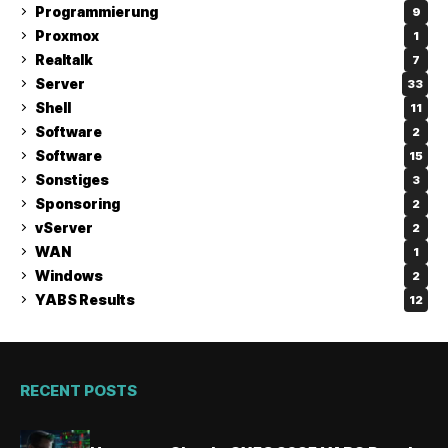
Programmierung
9
Proxmox
1
Realtalk
7
Server
33
Shell
11
Software
2
Software
15
Sonstiges
3
Sponsoring
2
vServer
2
WAN
1
Windows
2
YABS Results
12
RECENT POSTS