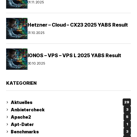
01.11.2025
Hetzner – Cloud – CX23 2025 YABS Result
31.10.2025
IONOS – VPS – VPS L 2025 YABS Result
30.10.2025
KATEGORIEN
Aktuelles
29
Anbietercheck
3
Apache2
5
Apt-Dater
1
Benchmarks
3