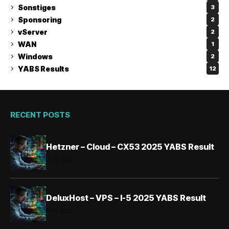
Sonstiges
3
Sponsoring
2
vServer
2
WAN
1
Windows
2
YABS Results
12
RECENT POSTS
Hetzner – Cloud – CX53 2025 YABS Result
01.11.2025
DeluxHost – VPS – I-5 2025 YABS Result
01.11.2025