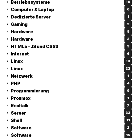
Betriebssysteme
18
Computer & Laptop
6
Dedizierte Server
1
Gaming
2
Hardware
8
Hardware
3
HTML5 – JS und CSS3
3
Internet
6
Linux
10
Linux
22
Netzwerk
1
PHP
4
Programmierung
9
Proxmox
1
Realtalk
7
Server
33
Shell
11
Software
2
Software
15