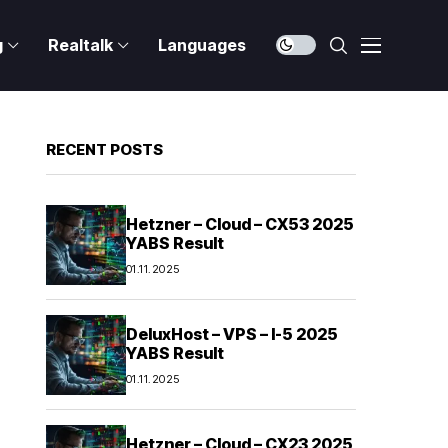
g
Realtalk
Languages
RECENT POSTS
Hetzner – Cloud – CX53 2025
YABS Result
01.11.2025
DeluxHost – VPS – I-5 2025
YABS Result
01.11.2025
Hetzner – Cloud – CX23 2025