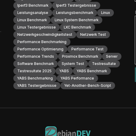
Iperf3 Benchmark
Iperf3 Testergebnisse
Leistungsanalyse
Leistungsbenchmark
Linux
Linux Benchmark
Linux System Benchmark
Linux Testergebnisse
LXC Benchmark
Netzwerkgeschwindigkeitstest
Netzwerk Test
Performance Benchmarking
Performance Optimierung
Performance Test
Performance Trends
Proxmox Benchmark
Server
Software Benchmark
System Test
Testresultate
Testresultate 2025
YABS
YABS Benchmark
YABS Benchmarking
YABS Performance
YABS Testergebnisse
Yet-Another-Bench-Script