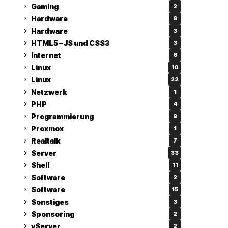
Gaming
2
Hardware
8
Hardware
3
HTML5 – JS und CSS3
3
Internet
6
Linux
10
Linux
22
Netzwerk
1
PHP
4
Programmierung
9
Proxmox
1
Realtalk
7
Server
33
Shell
11
Software
2
Software
15
Sonstiges
3
Sponsoring
2
vServer
2