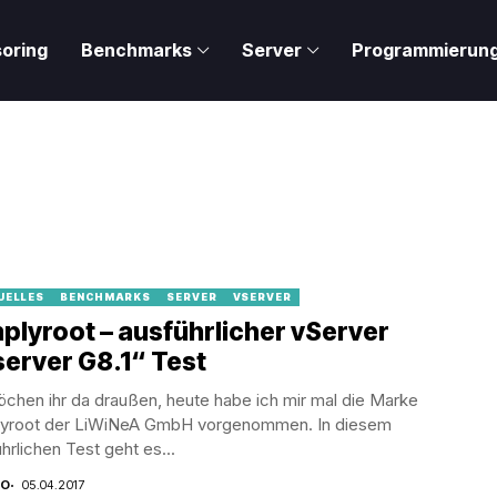
oring
Benchmarks
Server
Programmierun
UELLES
BENCHMARKS
SERVER
VSERVER
plyroot – ausführlicher vServer
erver G8.1“ Test
chen ihr da draußen, heute habe ich mir mal die Marke
lyroot der LiWiNeA GmbH vorgenommen. In diesem
hrlichen Test geht es...
CO
05.04.2017