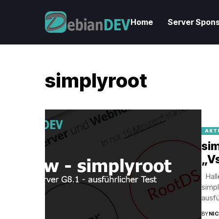
Home
Server Spons
simplyroot
AKT
sim
„Vs
Hallö
simp
ausfü
BY
NI