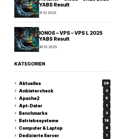
YABS Result
31.10.2025
IONOS – VPS – VPS L 2025
YABS Result
30.10.2025
KATEGORIEN
Aktuelles
29
Anbietercheck
3
Apache2
5
Apt-Dater
1
Benchmarks
3
Betriebssysteme
18
Computer & Laptop
6
Dedizierte Server
1