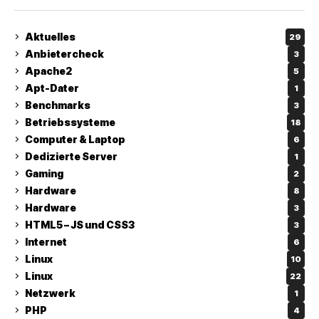
Aktuelles
29
Anbietercheck
3
Apache2
5
Apt-Dater
1
Benchmarks
3
Betriebssysteme
18
Computer & Laptop
6
Dedizierte Server
1
Gaming
2
Hardware
8
Hardware
3
HTML5 – JS und CSS3
3
Internet
6
Linux
10
Linux
22
Netzwerk
1
PHP
4