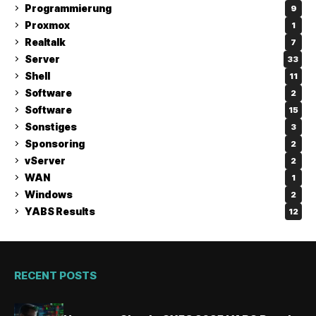
Programmierung
9
Proxmox
1
Realtalk
7
Server
33
Shell
11
Software
2
Software
15
Sonstiges
3
Sponsoring
2
vServer
2
WAN
1
Windows
2
YABS Results
12
RECENT POSTS