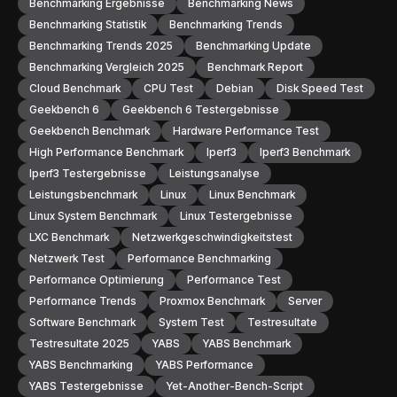
Benchmarking Ergebnisse
Benchmarking News
Benchmarking Statistik
Benchmarking Trends
Benchmarking Trends 2025
Benchmarking Update
Benchmarking Vergleich 2025
Benchmark Report
Cloud Benchmark
CPU Test
Debian
Disk Speed Test
Geekbench 6
Geekbench 6 Testergebnisse
Geekbench Benchmark
Hardware Performance Test
High Performance Benchmark
Iperf3
Iperf3 Benchmark
Iperf3 Testergebnisse
Leistungsanalyse
Leistungsbenchmark
Linux
Linux Benchmark
Linux System Benchmark
Linux Testergebnisse
LXC Benchmark
Netzwerkgeschwindigkeitstest
Netzwerk Test
Performance Benchmarking
Performance Optimierung
Performance Test
Performance Trends
Proxmox Benchmark
Server
Software Benchmark
System Test
Testresultate
Testresultate 2025
YABS
YABS Benchmark
YABS Benchmarking
YABS Performance
YABS Testergebnisse
Yet-Another-Bench-Script