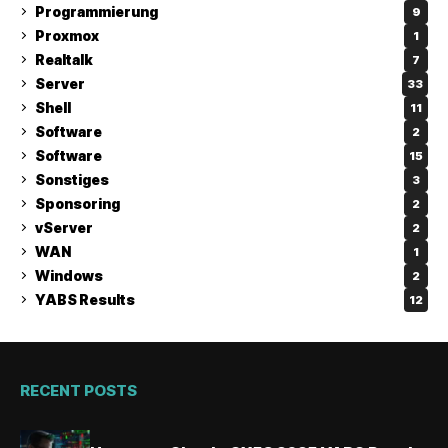
Programmierung
9
Proxmox
1
Realtalk
7
Server
33
Shell
11
Software
2
Software
15
Sonstiges
3
Sponsoring
2
vServer
2
WAN
1
Windows
2
YABS Results
12
RECENT POSTS