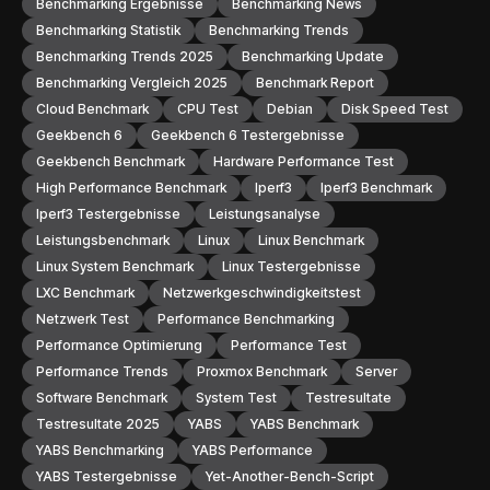
Benchmarking Ergebnisse
Benchmarking News
Benchmarking Statistik
Benchmarking Trends
Benchmarking Trends 2025
Benchmarking Update
Benchmarking Vergleich 2025
Benchmark Report
Cloud Benchmark
CPU Test
Debian
Disk Speed Test
Geekbench 6
Geekbench 6 Testergebnisse
Geekbench Benchmark
Hardware Performance Test
High Performance Benchmark
Iperf3
Iperf3 Benchmark
Iperf3 Testergebnisse
Leistungsanalyse
Leistungsbenchmark
Linux
Linux Benchmark
Linux System Benchmark
Linux Testergebnisse
LXC Benchmark
Netzwerkgeschwindigkeitstest
Netzwerk Test
Performance Benchmarking
Performance Optimierung
Performance Test
Performance Trends
Proxmox Benchmark
Server
Software Benchmark
System Test
Testresultate
Testresultate 2025
YABS
YABS Benchmark
YABS Benchmarking
YABS Performance
YABS Testergebnisse
Yet-Another-Bench-Script