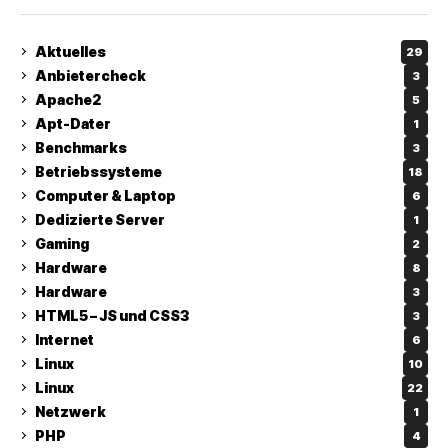
Aktuelles
29
Anbietercheck
3
Apache2
5
Apt-Dater
1
Benchmarks
3
Betriebssysteme
18
Computer & Laptop
6
Dedizierte Server
1
Gaming
2
Hardware
8
Hardware
3
HTML5 – JS und CSS3
3
Internet
6
Linux
10
Linux
22
Netzwerk
1
PHP
4