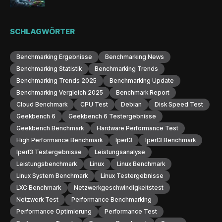
SCHLAGWÖRTER
Benchmarking Ergebnisse
Benchmarking News
Benchmarking Statistik
Benchmarking Trends
Benchmarking Trends 2025
Benchmarking Update
Benchmarking Vergleich 2025
Benchmark Report
Cloud Benchmark
CPU Test
Debian
Disk Speed Test
Geekbench 6
Geekbench 6 Testergebnisse
Geekbench Benchmark
Hardware Performance Test
High Performance Benchmark
Iperf3
Iperf3 Benchmark
Iperf3 Testergebnisse
Leistungsanalyse
Leistungsbenchmark
Linux
Linux Benchmark
Linux System Benchmark
Linux Testergebnisse
LXC Benchmark
Netzwerkgeschwindigkeitstest
Netzwerk Test
Performance Benchmarking
Performance Optimierung
Performance Test