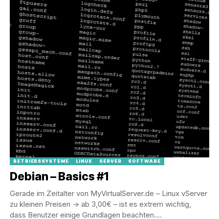
BETRIEBSSYSTEME
LINUX
SERVER
SOFTWARE
Debian – Basics #1
Gerade im Zeitalter von MyVirtualServer.de – Linux vServer
zu kleinen Preisen -> ab 3,00€ – ist es extrem wichtig,
dass Benutzer einige Grundlagen beachten....