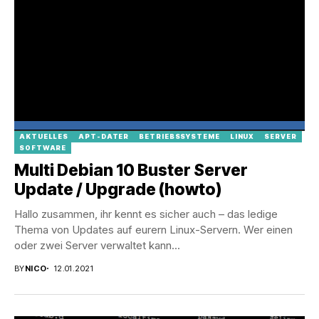
AKTUELLES
APT-DATER
BETRIEBSSYSTEME
LINUX
SERVER
SOFTWARE
Multi Debian 10 Buster Server
Update / Upgrade (howto)
Hallo zusammen, ihr kennt es sicher auch – das ledige
Thema von Updates auf eurern Linux-Servern. Wer einen
oder zwei Server verwaltet kann...
BY
NICO
12.01.2021