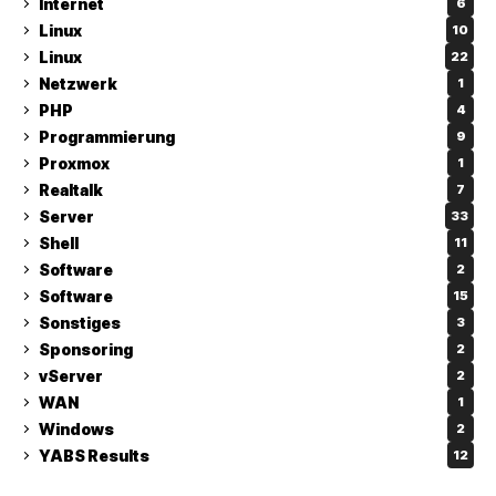
Internet
6
Linux
10
Linux
22
Netzwerk
1
PHP
4
Programmierung
9
Proxmox
1
Realtalk
7
Server
33
Shell
11
Software
2
Software
15
Sonstiges
3
Sponsoring
2
vServer
2
WAN
1
Windows
2
YABS Results
12