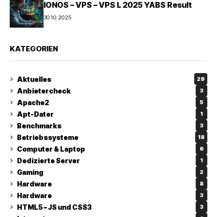
IONOS – VPS – VPS L 2025 YABS Result
30.10.2025
KATEGORIEN
Aktuelles
29
Anbietercheck
3
Apache2
5
Apt-Dater
1
Benchmarks
3
Betriebssysteme
18
Computer & Laptop
6
Dedizierte Server
1
Gaming
2
Hardware
8
Hardware
3
HTML5 – JS und CSS3
3