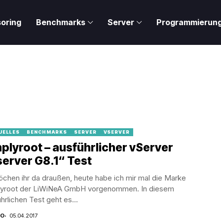
oring
Benchmarks
Server
Programmierun
UELLES
BENCHMARKS
SERVER
VSERVER
plyroot – ausführlicher vServer
erver G8.1“ Test
chen ihr da draußen, heute habe ich mir mal die Marke
lyroot der LiWiNeA GmbH vorgenommen. In diesem
hrlichen Test geht es...
CO
05.04.2017