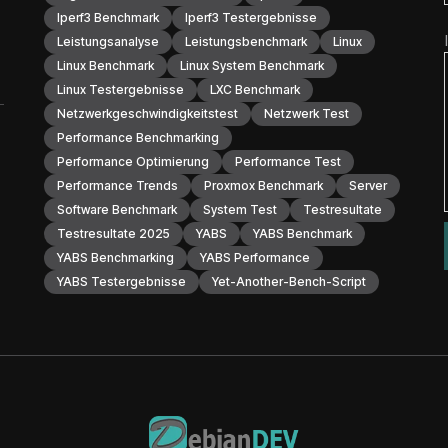
Iperf3 Benchmark
Iperf3 Testergebnisse
Leistungsanalyse
Leistungsbenchmark
Linux
Linux Benchmark
Linux System Benchmark
Linux Testergebnisse
LXC Benchmark
Netzwerkgeschwindigkeitstest
Netzwerk Test
Performance Benchmarking
Performance Optimierung
Performance Test
Performance Trends
Proxmox Benchmark
Server
Software Benchmark
System Test
Testresultate
Testresultate 2025
YABS
YABS Benchmark
YABS Benchmarking
YABS Performance
YABS Testergebnisse
Yet-Another-Bench-Script