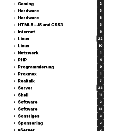
Gaming
2
Hardware
3
Hardware
8
HTML5 – JS und CSS3
3
Internet
6
Linux
22
Linux
10
Netzwerk
1
PHP
4
Programmierung
9
Proxmox
1
Realtalk
7
Server
33
Shell
11
Software
2
Software
15
Sonstiges
3
Sponsoring
2
vServer
2