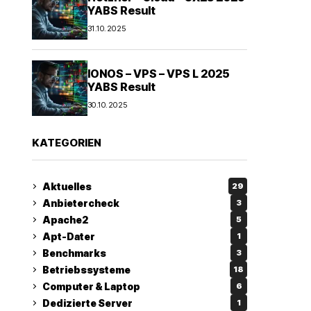
YABS Result
31.10.2025
IONOS – VPS – VPS L 2025
YABS Result
30.10.2025
KATEGORIEN
Aktuelles
29
Anbietercheck
3
Apache2
5
Apt-Dater
1
Benchmarks
3
Betriebssysteme
18
Computer & Laptop
6
Dedizierte Server
1