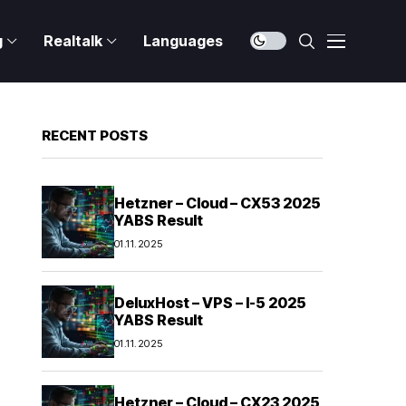
g
Realtalk
Languages
RECENT POSTS
Hetzner – Cloud – CX53 2025
YABS Result
01.11.2025
DeluxHost – VPS – I-5 2025
YABS Result
01.11.2025
Hetzner – Cloud – CX23 2025