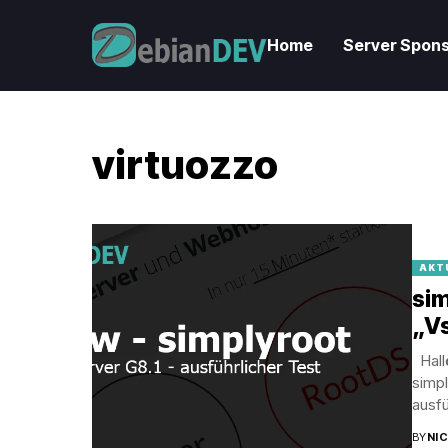
Home
Server Spons
virtuozzo
AKT
sim
„Vs
Hallö
simp
ausfü
BY
NI