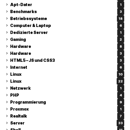
Apt-Dater
1
Benchmarks
3
Betriebssysteme
18
Computer & Laptop
6
Dedizierte Server
1
Gaming
2
Hardware
8
Hardware
3
HTML5 – JS und CSS3
3
Internet
6
Linux
10
Linux
22
Netzwerk
1
PHP
4
Programmierung
9
Proxmox
1
Realtalk
7
Server
33
Shell
11