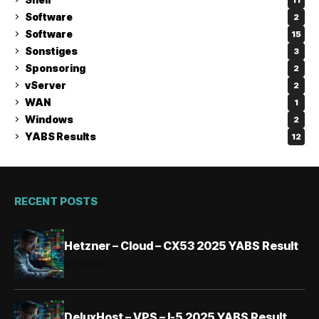
Software
2
Software
15
Sonstiges
3
Sponsoring
2
vServer
2
WAN
1
Windows
2
YABS Results
12
RECENT POSTS
Hetzner – Cloud – CX53 2025 YABS Result
01.11.2025
DeluxHost – VPS – I-5 2025 YABS Result