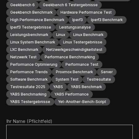
Geekbench 6
Geekbench 6 Testergebnisse
Geekbench Benchmark
Hardware Performance Test
High Performance Benchmark
Iperf3
Iperf3 Benchmark
Iperf3 Testergebnisse
Leistungsanalyse
Leistungsbenchmark
Linux
Linux Benchmark
Linux System Benchmark
Linux Testergebnisse
LXC Benchmark
Netzwerkgeschwindigkeitstest
Netzwerk Test
Performance Benchmarking
Performance Optimierung
Performance Test
Performance Trends
Proxmox Benchmark
Server
Software Benchmark
System Test
Testresultate
Testresultate 2025
YABS
YABS Benchmark
YABS Benchmarking
YABS Performance
YABS Testergebnisse
Yet-Another-Bench-Script
Ihr Name (Pflichtfeld)