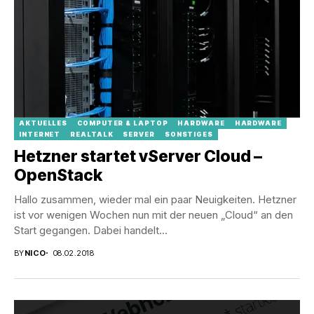
AKTUELLES
COMPUTER & LAPTOP
HARDWARE
HARDWARE
INTERNET
REALTALK
SERVER
SONSTIGES
Hetzner startet vServer Cloud –
OpenStack
Hallo zusammen, wieder mal ein paar Neuigkeiten. Hetzner
ist vor wenigen Wochen nun mit der neuen „Cloud“ an den
Start gegangen. Dabei handelt...
BY
NICO
08.02.2018