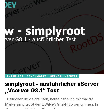
AKTUELLES
BENCHMARKS
SERVER
VSERVER
simplyroot – ausführlicher vServer
„Vserver G8.1“ Test
Hallöchen ihr da draußen, heute habe ich mir mal die
Marke simplyroot der LiWiNeA GmbH vorgenommen. In