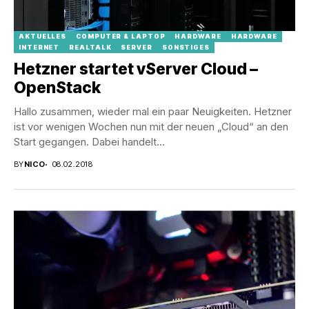
AKTUELLES
COMPUTER & LAPTOP
HARDWARE
HARDWARE
INTERNET
REALTALK
SERVER
SONSTIGES
Hetzner startet vServer Cloud –
OpenStack
Hallo zusammen, wieder mal ein paar Neuigkeiten. Hetzner
ist vor wenigen Wochen nun mit der neuen „Cloud“ an den
Start gegangen. Dabei handelt...
BY
NICO
08.02.2018