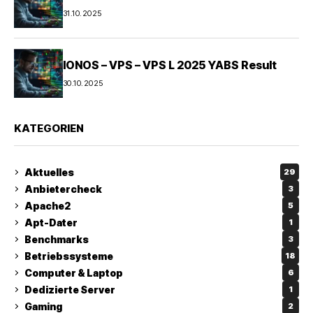
31.10.2025
IONOS – VPS – VPS L 2025 YABS Result
30.10.2025
KATEGORIEN
Aktuelles
29
Anbietercheck
3
Apache2
5
Apt-Dater
1
Benchmarks
3
Betriebssysteme
18
Computer & Laptop
6
Dedizierte Server
1
Gaming
2