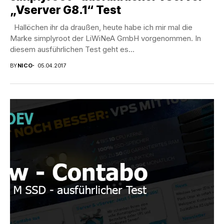
„Vserver G8.1“ Test
Hallöchen ihr da draußen, heute habe ich mir mal die
Marke simplyroot der LiWiNeA GmbH vorgenommen. In
diesem ausführlichen Test geht es...
BY
NICO
05.04.2017