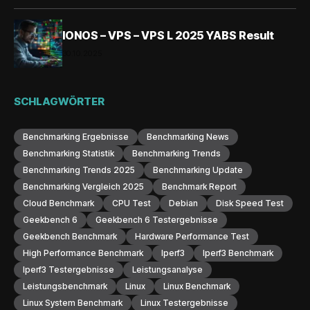
IONOS – VPS – VPS L 2025 YABS Result
30.10.2025
SCHLAGWÖRTER
Benchmarking Ergebnisse
Benchmarking News
Benchmarking Statistik
Benchmarking Trends
Benchmarking Trends 2025
Benchmarking Update
Benchmarking Vergleich 2025
Benchmark Report
Cloud Benchmark
CPU Test
Debian
Disk Speed Test
Geekbench 6
Geekbench 6 Testergebnisse
Geekbench Benchmark
Hardware Performance Test
High Performance Benchmark
Iperf3
Iperf3 Benchmark
Iperf3 Testergebnisse
Leistungsanalyse
Leistungsbenchmark
Linux
Linux Benchmark
Linux System Benchmark
Linux Testergebnisse