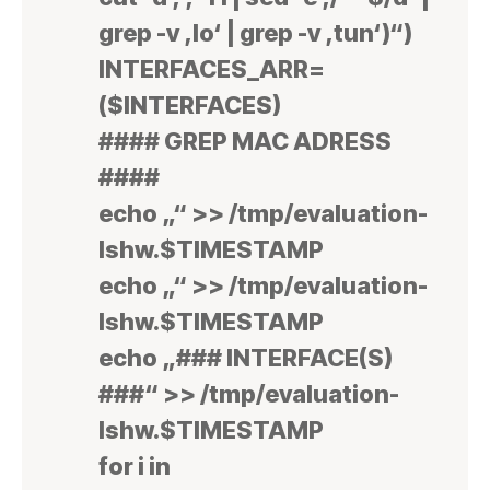
grep -v ‚lo‘ | grep -v ‚tun‘)“)
INTERFACES_ARR=
($INTERFACES)
#### GREP MAC ADRESS
####
echo „“ >> /tmp/evaluation-
lshw.$TIMESTAMP
echo „“ >> /tmp/evaluation-
lshw.$TIMESTAMP
echo „### INTERFACE(S)
###“ >> /tmp/evaluation-
lshw.$TIMESTAMP
for i in