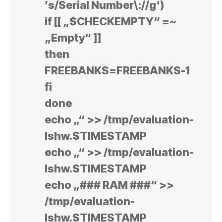
’s/Serial Number\://g‘)
if [[ „$CHECKEMPTY“ =~
„Empty“ ]]
then
FREEBANKS=FREEBANKS-1
fi
done
echo „“ >> /tmp/evaluation-
lshw.$TIMESTAMP
echo „“ >> /tmp/evaluation-
lshw.$TIMESTAMP
echo „### RAM ###“ >>
/tmp/evaluation-
lshw.$TIMESTAMP