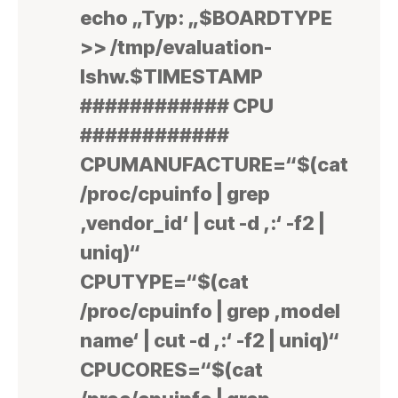
echo „Typ: „$BOARDTYPE
>> /tmp/evaluation-
lshw.$TIMESTAMP
############ CPU
############
CPUMANUFACTURE=“$(cat
/proc/cpuinfo | grep
‚vendor_id‘ | cut -d ‚:‘ -f2 |
uniq)“
CPUTYPE=“$(cat
/proc/cpuinfo | grep ‚model
name‘ | cut -d ‚:‘ -f2 | uniq)“
CPUCORES=“$(cat