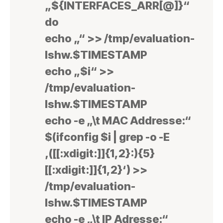
„${INTERFACES_ARR[@]}“
do
echo „“ >> /tmp/evaluation-
lshw.$TIMESTAMP
echo „$i“ >>
/tmp/evaluation-
lshw.$TIMESTAMP
echo -e „\t MAC Addresse:“
$(ifconfig $i | grep -o -E
‚([[:xdigit:]]{1,2}:){5}
[[:xdigit:]]{1,2}‘) >>
/tmp/evaluation-
lshw.$TIMESTAMP
echo -e „\t IP Adresse:“