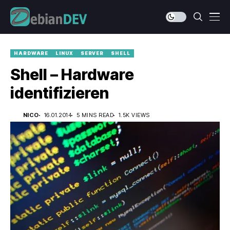
HARDWARE
LINUX
SERVER
SHELL
Shell – Hardware
identifizieren
NICO
16.01.2014
5 MINS READ
1.5K VIEWS