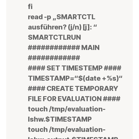
fi
read -p „SMARTCTL
ausführen? (j/n) [j]: “
SMARTCTLRUN
############ MAIN
############
#### SET TIMESTEMP ####
TIMESTAMP=“$(date +%s)“
#### CREATE TEMPORARY
FILE FOR EVALUATION ####
touch /tmp/evaluation-
lshw.$TIMESTAMP
touch /tmp/evaluation-