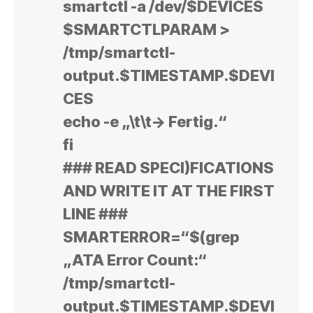
smartctl -a /dev/$DEVICES
$SMARTCTLPARAM >
/tmp/smartctl-
output.$TIMESTAMP.$DEVI
CES
echo -e „\t\t-> Fertig.“
fi
### READ SPECI)FICATIONS
AND WRITE IT AT THE FIRST
LINE ###
SMARTERROR=“$(grep
„ATA Error Count:“
/tmp/smartctl-
output.$TIMESTAMP.$DEVI