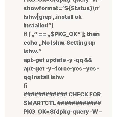
showformat=’${Status}\n‘
lshw|grep „install ok
installed“)
if [ „“ == „$PKG_OK“ ]; then
echo „No lshw. Setting up
lshw.“
apt-get update -y -qq &&
apt-get -y –force-yes –yes -
qq install lshw
fi
############ CHECK FOR
SMARTCTL ############
PKG_OK=$(dpkg-query -W –