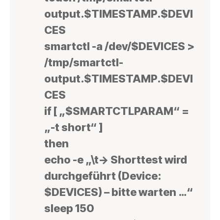
output.$TIMESTAMP.$DEVI
CES
smartctl -a /dev/$DEVICES >
/tmp/smartctl-
output.$TIMESTAMP.$DEVI
CES
if [ „$SMARTCTLPARAM“ =
„-t short“ ]
then
echo -e „\t-> Shorttest wird
durchgeführt (Device:
$DEVICES) – bitte warten …“
sleep 150