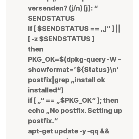
versenden? (j/n) [j]: “
SENDSTATUS
if [ $SENDSTATUS == „j“ ] ||
[ -z $SENDSTATUS ]
then
PKG_OK=$(dpkg-query -W –
showformat=’${Status}\n‘
postfix|grep „install ok
installed“)
if [ „“ == „$PKG_OK“ ]; then
echo „No postfix. Setting up
postfix.“
apt-get update -y -qq &&