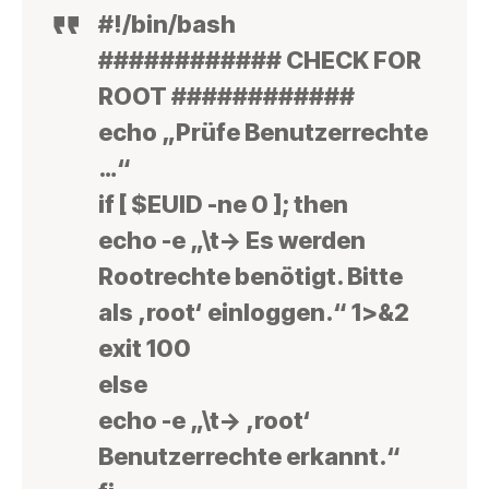
#!/bin/bash
############ CHECK FOR
ROOT ############
echo „Prüfe Benutzerrechte
…“
if [ $EUID -ne 0 ]; then
echo -e „\t-> Es werden
Rootrechte benötigt. Bitte
als ‚root‘ einloggen.“ 1>&2
exit 100
else
echo -e „\t-> ‚root‘
Benutzerrechte erkannt.“