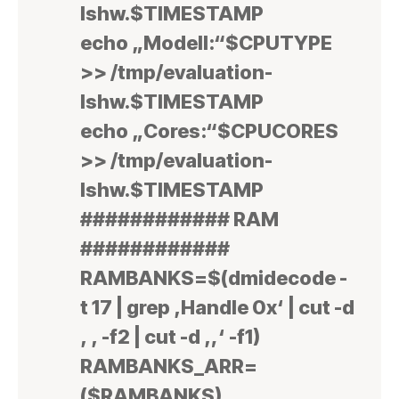
lshw.$TIMESTAMP
echo „Modell:“$CPUTYPE
>> /tmp/evaluation-
lshw.$TIMESTAMP
echo „Cores:“$CPUCORES
>> /tmp/evaluation-
lshw.$TIMESTAMP
############ RAM
############
RAMBANKS=$(dmidecode -
t 17 | grep ‚Handle 0x‘ | cut -d
‚ ‚ -f2 | cut -d ‚,‘ -f1)
RAMBANKS_ARR=
($RAMBANKS)