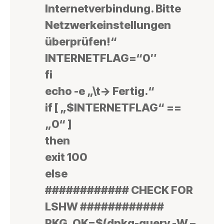
Internetverbindung. Bitte
Netzwerkeinstellungen
überprüfen!“
INTERNETFLAG=“0″
fi
echo -e „\t-> Fertig.“
if [ „$INTERNETFLAG“ ==
„0“ ]
then
exit 100
else
############ CHECK FOR
LSHW ############
PKG_OK=$(dpkg-query -W –