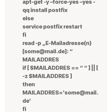
apt-get -y –force-yes –yes -
qq install postfix
else
service postfix restart
fi
read -p „E-Mailadresse(n)
[some@mail.de]: “
MAILADDRES
if [ $MAILADDRES == “ “ ] || [
-z $MAILADDRES ]
then
MAILADDRES=’some@mail.
de‘
fi