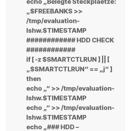
echo „Belegte Steckplaetze:
„$FREEBANKS >>
/tmp/evaluation-
lshw.$TIMESTAMP
############ HDD CHECK
############
if [ -z $SMARTCTLRUN ] || [
„$SMARTCTLRUN“ == „j“ ]
then
echo „“ >> /tmp/evaluation-
lshw.$TIMESTAMP
echo „“ >> /tmp/evaluation-
lshw.$TIMESTAMP
echo „### HDD –