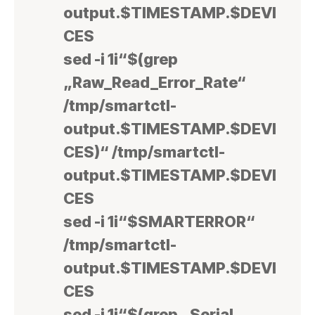
output.$TIMESTAMP.$DEVI
CES
sed -i 1i“$(grep
„Raw_Read_Error_Rate“
/tmp/smartctl-
output.$TIMESTAMP.$DEVI
CES)“ /tmp/smartctl-
output.$TIMESTAMP.$DEVI
CES
sed -i 1i“$SMARTERROR“
/tmp/smartctl-
output.$TIMESTAMP.$DEVI
CES
sed -i 1i“$(grep „Serial