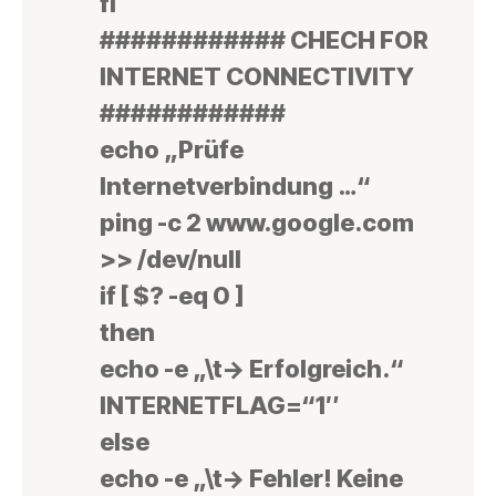
fi
############ CHECH FOR
INTERNET CONNECTIVITY
############
echo „Prüfe
Internetverbindung …“
ping -c 2 www.google.com
>> /dev/null
if [ $? -eq 0 ]
then
echo -e „\t-> Erfolgreich.“
INTERNETFLAG=“1″
else
echo -e „\t-> Fehler! Keine