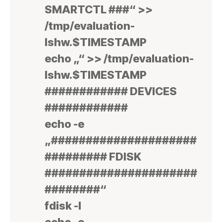
SMARTCTL ###“ >>
/tmp/evaluation-
lshw.$TIMESTAMP
echo „“ >> /tmp/evaluation-
lshw.$TIMESTAMP
############ DEVICES
############
echo -e
„#####################
######### FDISK
######################
########“
fdisk -l
echo -e