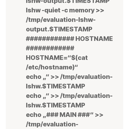
lshw-output.$TIMESTAMP
lshw -quiet -c memory >>
/tmp/evaluation-lshw-
output.$TIMESTAMP
############ HOSTNAME
############
HOSTNAME=“$(cat
/etc/hostname)“
echo „“ >> /tmp/evaluation-
lshw.$TIMESTAMP
echo „“ >> /tmp/evaluation-
lshw.$TIMESTAMP
echo „### MAIN ###“ >>
/tmp/evaluation-