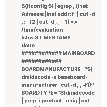
$(ifconfig $i | egrep „(inet
Adresse:|inet addr:)“ | cut -d
‚:‘ -f2 | cut -d ‚ ‚ -f1) >>
/tmp/evaluation-
lshw.$TIMESTAMP
done
############ MAINBOARD
############
BOARDMANUFACTURE=“$(
dmidecode -s baseboard-
manufacturer | cut -d ‚ ‚ -f1)“
BOARDTYPE=“$(dmidecode
| grep -i product | uniq | cut -