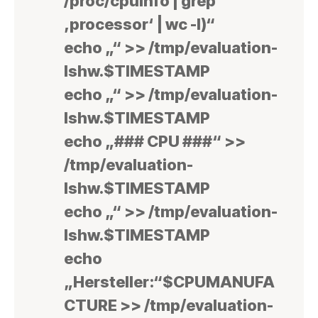
/proc/cpuinfo | grep
‚processor‘ | wc -l)“
echo „“ >> /tmp/evaluation-
lshw.$TIMESTAMP
echo „“ >> /tmp/evaluation-
lshw.$TIMESTAMP
echo „### CPU ###“ >>
/tmp/evaluation-
lshw.$TIMESTAMP
echo „“ >> /tmp/evaluation-
lshw.$TIMESTAMP
echo
„Hersteller:“$CPUMANUFA
CTURE >> /tmp/evaluation-