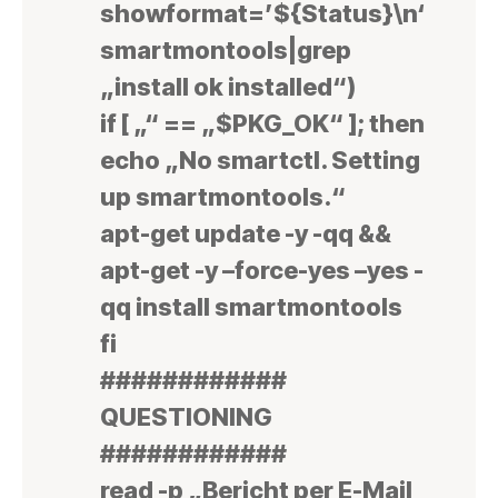
showformat=’${Status}\n‘
smartmontools|grep
„install ok installed“)
if [ „“ == „$PKG_OK“ ]; then
echo „No smartctl. Setting
up smartmontools.“
apt-get update -y -qq &&
apt-get -y –force-yes –yes -
qq install smartmontools
fi
############
QUESTIONING
############
read -p „Bericht per E-Mail