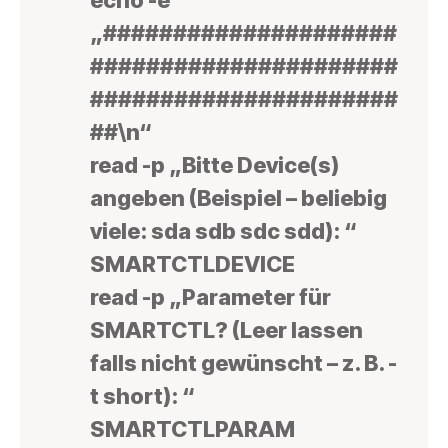
„#####################
######################
######################
##\n“
read -p „Bitte Device(s)
angeben (Beispiel – beliebig
viele: sda sdb sdc sdd): “
SMARTCTLDEVICE
read -p „Parameter für
SMARTCTL? (Leer lassen
falls nicht gewünscht – z. B. -
t short): “
SMARTCTLPARAM