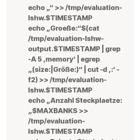
echo „“ >> /tmp/evaluation-
lshw.$TIMESTAMP
echo „Groeße:“$(cat
/tmp/evaluation-lshw-
output.$TIMESTAMP | grep
-A 5 ‚memory‘ | egrep
„(size:|Größe:)“ | cut -d ‚:‘ -
f2) >> /tmp/evaluation-
lshw.$TIMESTAMP
echo „Anzahl Steckplaetze:
„$MAXBANKS >>
/tmp/evaluation-
lshw.$TIMESTAMP