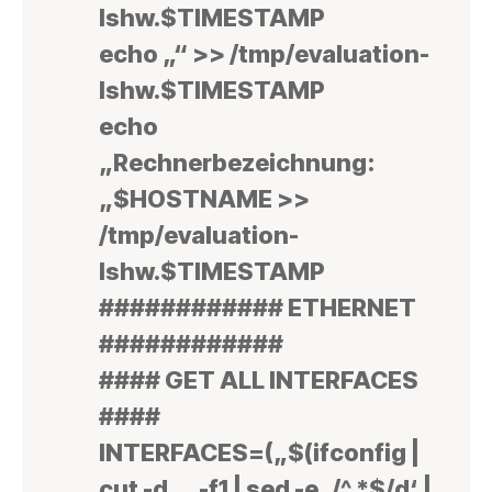
lshw.$TIMESTAMP
echo „“ >> /tmp/evaluation-
lshw.$TIMESTAMP
echo
„Rechnerbezeichnung:
„$HOSTNAME >>
/tmp/evaluation-
lshw.$TIMESTAMP
############ ETHERNET
############
#### GET ALL INTERFACES
####
INTERFACES=(„$(ifconfig |
cut -d ‚ ‚ -f1 | sed -e ‚/^ *$/d‘ |