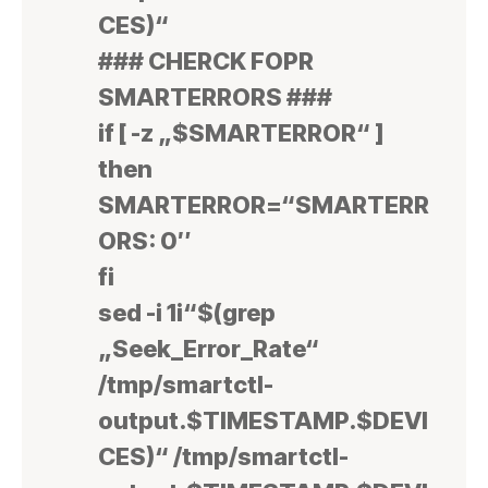
CES)“
### CHERCK FOPR
SMARTERRORS ###
if [ -z „$SMARTERROR“ ]
then
SMARTERROR=“SMARTERR
ORS: 0″
fi
sed -i 1i“$(grep
„Seek_Error_Rate“
/tmp/smartctl-
output.$TIMESTAMP.$DEVI
CES)“ /tmp/smartctl-