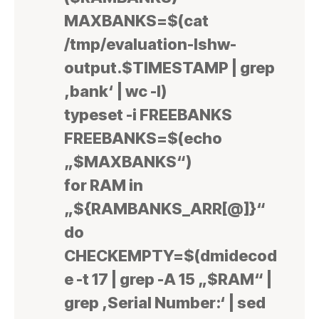
MAXBANKS=$(cat
/tmp/evaluation-lshw-
output.$TIMESTAMP | grep
‚bank‘ | wc -l)
typeset -i FREEBANKS
FREEBANKS=$(echo
„$MAXBANKS“)
for RAM in
„${RAMBANKS_ARR[@]}“
do
CHECKEMPTY=$(dmidecod
e -t 17 | grep -A 15 „$RAM“ |
grep ‚Serial Number:‘ | sed