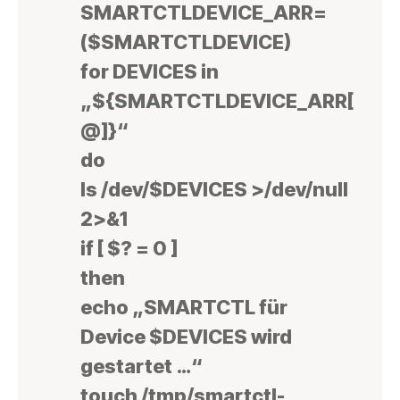
SMARTCTLDEVICE_ARR=
($SMARTCTLDEVICE)
for DEVICES in
„${SMARTCTLDEVICE_ARR[
@]}“
do
ls /dev/$DEVICES >/dev/null
2>&1
if [ $? = 0 ]
then
echo „SMARTCTL für
Device $DEVICES wird
gestartet …“
touch /tmp/smartctl-