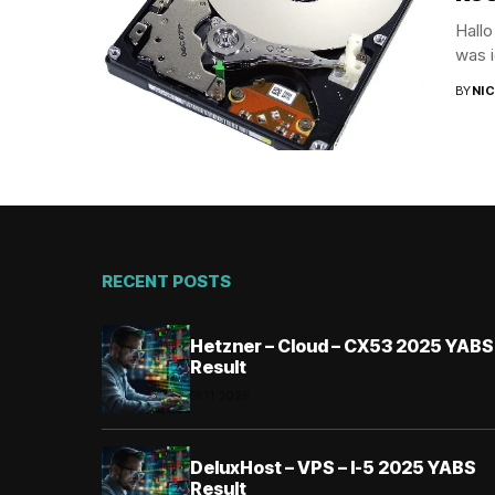
Hallo
was i
BY
NI
RECENT POSTS
Hetzner – Cloud – CX53 2025 YABS
Result
01.11.2025
DeluxHost – VPS – I-5 2025 YABS
Result