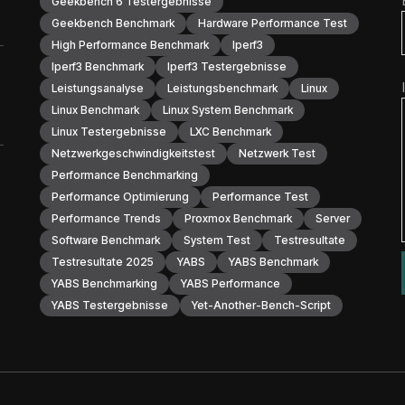
Geekbench 6 Testergebnisse
Geekbench Benchmark
Hardware Performance Test
High Performance Benchmark
Iperf3
Iperf3 Benchmark
Iperf3 Testergebnisse
Leistungsanalyse
Leistungsbenchmark
Linux
Linux Benchmark
Linux System Benchmark
Linux Testergebnisse
LXC Benchmark
Netzwerkgeschwindigkeitstest
Netzwerk Test
Performance Benchmarking
Performance Optimierung
Performance Test
Performance Trends
Proxmox Benchmark
Server
Software Benchmark
System Test
Testresultate
Testresultate 2025
YABS
YABS Benchmark
YABS Benchmarking
YABS Performance
YABS Testergebnisse
Yet-Another-Bench-Script