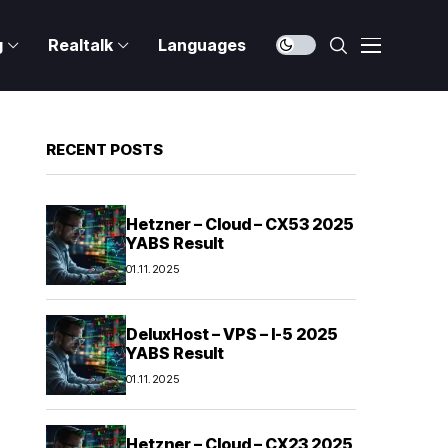
g
Realtalk
Languages
RECENT POSTS
Hetzner – Cloud – CX53 2025
YABS Result
01.11.2025
DeluxHost – VPS – I-5 2025
YABS Result
01.11.2025
Hetzner – Cloud – CX23 2025