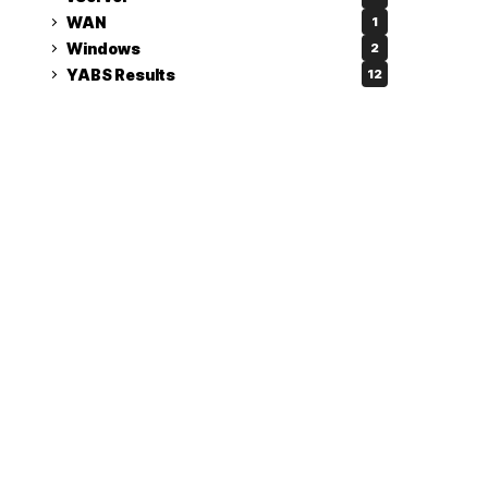
WAN
1
Windows
2
YABS Results
12