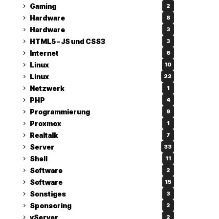
Gaming
2
Hardware
8
Hardware
3
HTML5 – JS und CSS3
3
Internet
6
Linux
10
Linux
22
Netzwerk
1
PHP
4
Programmierung
9
Proxmox
1
Realtalk
7
Server
33
Shell
11
Software
2
Software
15
Sonstiges
3
Sponsoring
2
vServer
2