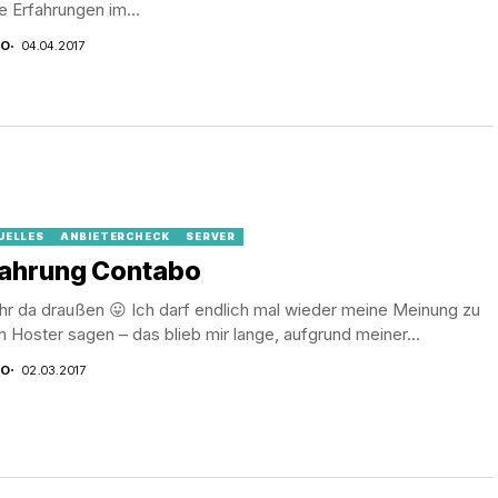
 Erfahrungen im...
CO
04.04.2017
UELLES
ANBIETERCHECK
SERVER
fahrung Contabo
hr da draußen 😛 Ich darf endlich mal wieder meine Meinung zu
 Hoster sagen – das blieb mir lange, aufgrund meiner...
CO
02.03.2017