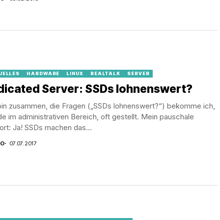
UELLES
HARDWARE
LINUX
REALTALK
SERVER
dicated Server: SSDs lohnenswert?
 zusammen, die Fragen („SSDs lohnenswert?“) bekomme ich,
e im administrativen Bereich, oft gestellt. Mein pauschale
rt: Ja! SSDs machen das...
CO
07.07.2017