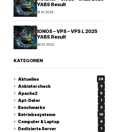
YABS Result
31.10.2025
IONOS – VPS – VPS L 2025
YABS Result
30.10.2025
KATEGORIEN
Aktuelles
29
Anbietercheck
3
Apache2
5
Apt-Dater
1
Benchmarks
3
Betriebssysteme
18
Computer & Laptop
6
Dedizierte Server
1