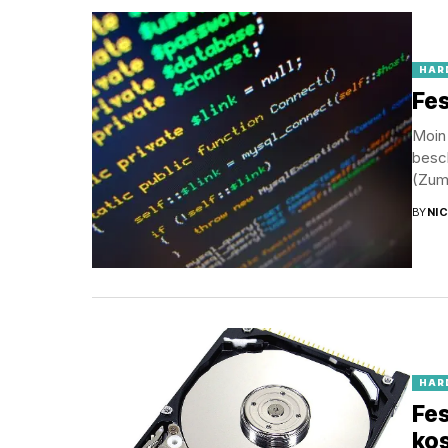
HAR
Fes
Moin 
besc
(Zum.
BY
NI
HAR
Fes
kos