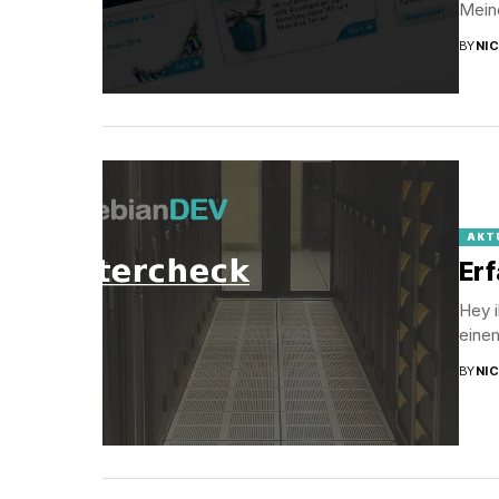
Meine
BY
NI
AKT
Er
Hey i
einem
BY
NI