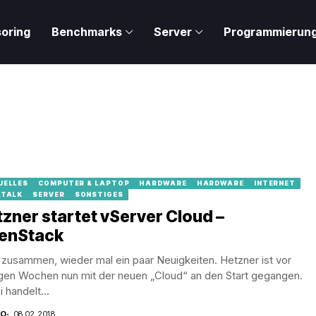
oring
Benchmarks
Server
Programmierun
UELLES
COMPUTER & LAPTOP
HARDWARE
HARDWARE
INTERNET
LTALK
SERVER
SONSTIGES
zner startet vServer Cloud –
enStack
 zusammen, wieder mal ein paar Neuigkeiten. Hetzner ist vor
gen Wochen nun mit der neuen „Cloud“ an den Start gegangen.
 handelt...
CO
08.02.2018