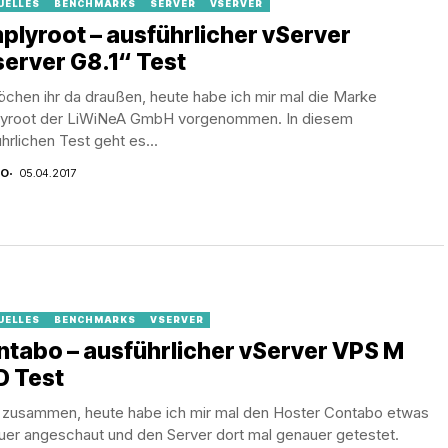
UELLES
BENCHMARKS
SERVER
VSERVER
plyroot – ausführlicher vServer
erver G8.1“ Test
chen ihr da draußen, heute habe ich mir mal die Marke
lyroot der LiWiNeA GmbH vorgenommen. In diesem
hrlichen Test geht es...
CO
05.04.2017
UELLES
BENCHMARKS
VSERVER
tabo – ausführlicher vServer VPS M
D Test
o zusammen, heute habe ich mir mal den Hoster Contabo etwas
uer angeschaut und den Server dort mal genauer getestet.