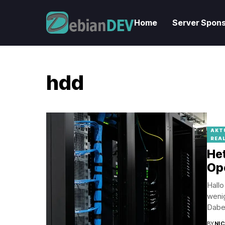
Home
Server Spons
hdd
AKT
REA
Het
Op
Hallo
weni
Dabei
BY
NI