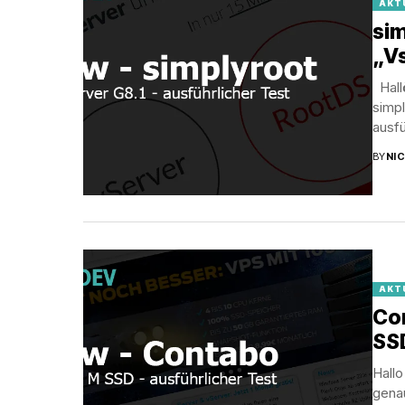
AKT
sim
„Vs
Hallö
simp
ausfü
BY
NI
AKT
Con
SS
Hall
gena