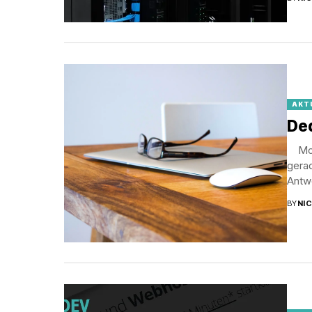
AKT
De
Moin
gerad
Antwo
BY
NI