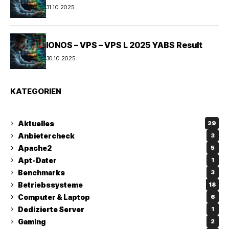
31.10.2025
IONOS – VPS – VPS L 2025 YABS Result
30.10.2025
KATEGORIEN
Aktuelles
29
Anbietercheck
3
Apache2
5
Apt-Dater
1
Benchmarks
3
Betriebssysteme
18
Computer & Laptop
6
Dedizierte Server
1
Gaming
2