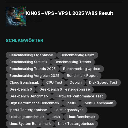
IONOS – VPS – VPS L 2025 YABS Result
30.10.2025
SCHLAGWÖRTER
Benchmarking Ergebnisse
Benchmarking News
Benchmarking Statistik
Benchmarking Trends
Benchmarking Trends 2025
Benchmarking Update
Benchmarking Vergleich 2025
Benchmark Report
Cloud Benchmark
CPU Test
Debian
Disk Speed Test
Geekbench 6
Geekbench 6 Testergebnisse
Geekbench Benchmark
Hardware Performance Test
High Performance Benchmark
Iperf3
Iperf3 Benchmark
Iperf3 Testergebnisse
Leistungsanalyse
Leistungsbenchmark
Linux
Linux Benchmark
Linux System Benchmark
Linux Testergebnisse