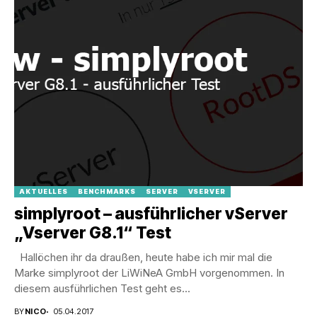
AKTUELLES
BENCHMARKS
SERVER
VSERVER
simplyroot – ausführlicher vServer
„Vserver G8.1“ Test
Hallöchen ihr da draußen, heute habe ich mir mal die
Marke simplyroot der LiWiNeA GmbH vorgenommen. In
diesem ausführlichen Test geht es...
BY
NICO
05.04.2017