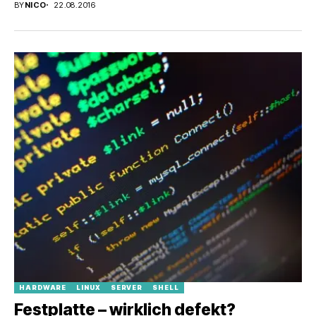
BY
NICO
22.08.2016
HARDWARE
LINUX
SERVER
SHELL
Festplatte – wirklich defekt?