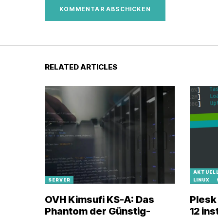
RELATED ARTICLES
AKTUEL
SERVER
LINUX
OVH Kimsufi KS-A: Das
Plesk
Phantom der Günstig-
12 ins