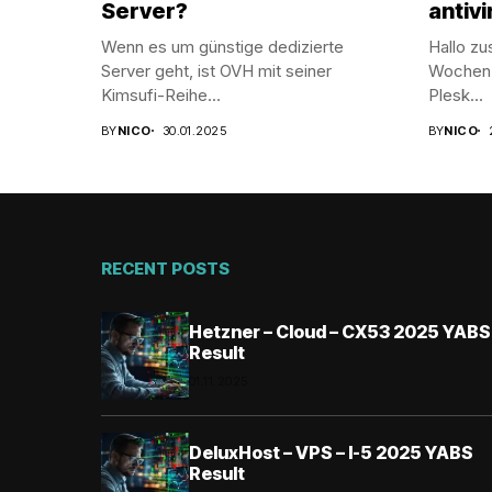
Server?
antivi
Wenn es um günstige dedizierte
Hallo zu
Server geht, ist OVH mit seiner
Wochen b
Kimsufi-Reihe...
Plesk...
BY
NICO
30.01.2025
BY
NICO
RECENT POSTS
Hetzner – Cloud – CX53 2025 YABS
Result
01.11.2025
DeluxHost – VPS – I-5 2025 YABS
Result