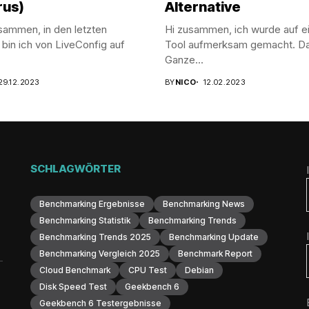
rus)
Alternative
sammen, in den letzten
Hi zusammen, ich wurde auf ei
in ich von LiveConfig auf
Tool aufmerksam gemacht. D
Ganze...
29.12.2023
BY
NICO
12.02.2023
SCHLAGWÖRTER
Benchmarking Ergebnisse
Benchmarking News
Benchmarking Statistik
Benchmarking Trends
Benchmarking Trends 2025
Benchmarking Update
Benchmarking Vergleich 2025
Benchmark Report
Cloud Benchmark
CPU Test
Debian
Disk Speed Test
Geekbench 6
Geekbench 6 Testergebnisse