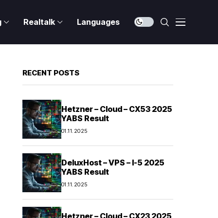
g
Realtalk
Languages
RECENT POSTS
Hetzner – Cloud – CX53 2025
YABS Result
01.11.2025
DeluxHost – VPS – I-5 2025
YABS Result
01.11.2025
Hetzner – Cloud – CX23 2025