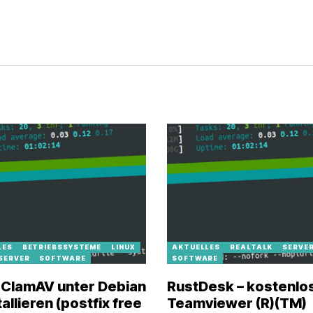
LES
BETRIEBSSYSTEME
LINUX
AKTUELLES
REALTALK
SERVE
SERVER
SOFTWARE
SOFTWARE
 ClamAV unter Debian
RustDesk – kostenlo
tallieren (postfix free
Teamviewer (R)(TM)