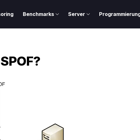
oring
Benchmarks
Server
Programmierun
n SPOF?