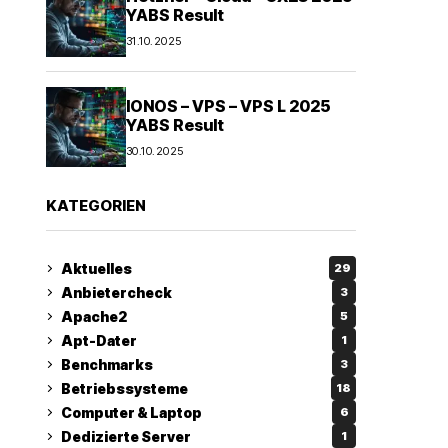
YABS Result
31.10.2025
IONOS – VPS – VPS L 2025
YABS Result
30.10.2025
KATEGORIEN
Aktuelles
29
Anbietercheck
3
Apache2
5
Apt-Dater
1
Benchmarks
3
Betriebssysteme
18
Computer & Laptop
6
Dedizierte Server
1