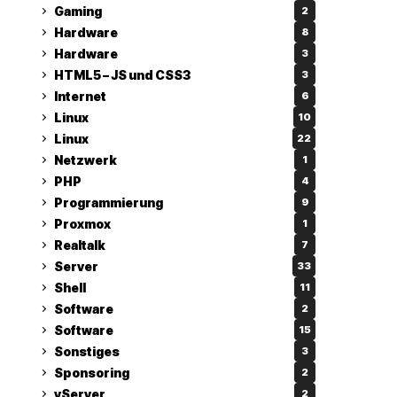
Gaming
2
Hardware
8
Hardware
3
HTML5 – JS und CSS3
3
Internet
6
Linux
10
Linux
22
Netzwerk
1
PHP
4
Programmierung
9
Proxmox
1
Realtalk
7
Server
33
Shell
11
Software
2
Software
15
Sonstiges
3
Sponsoring
2
vServer
2