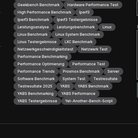
Geekbench Benchmark
Hardware Performance Test
High Performance Benchmark
Iperf3
Iperf3 Benchmark
Iperf3 Testergebnisse
Leistungsanalyse
Leistungsbenchmark
Linux
Linux Benchmark
Linux System Benchmark
Linux Testergebnisse
LXC Benchmark
Netzwerkgeschwindigkeitstest
Netzwerk Test
Performance Benchmarking
Performance Optimierung
Performance Test
Performance Trends
Proxmox Benchmark
Server
Software Benchmark
System Test
Testresultate
Testresultate 2025
YABS
YABS Benchmark
YABS Benchmarking
YABS Performance
YABS Testergebnisse
Yet-Another-Bench-Script