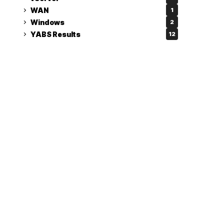
WAN
1
Windows
2
YABS Results
12