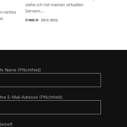
ziehe ich mit meinen virtuellen
Servern...
n nettes
as
BY
NICO
26.12.2022
Ihr Name (Pflichtfeld)
Ihre E-Mail-Adresse (Pflichtfeld)
Betreff