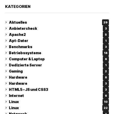
KATEGORIEN
Aktuelles
29
Anbietercheck
3
Apache2
5
Apt-Dater
1
Benchmarks
3
Betriebssysteme
18
Computer & Laptop
6
Dedizierte Server
1
Gaming
2
Hardware
8
Hardware
3
HTML5 – JS und CSS3
3
Internet
6
Linux
10
Linux
22
Netzwerk
1