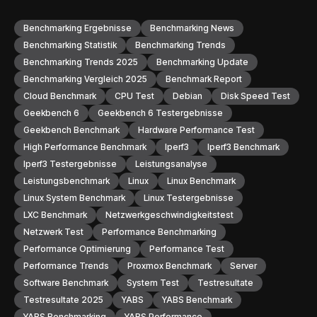
Benchmarking Ergebnisse
Benchmarking News
Benchmarking Statistik
Benchmarking Trends
Benchmarking Trends 2025
Benchmarking Update
Benchmarking Vergleich 2025
Benchmark Report
Cloud Benchmark
CPU Test
Debian
Disk Speed Test
Geekbench 6
Geekbench 6 Testergebnisse
Geekbench Benchmark
Hardware Performance Test
High Performance Benchmark
Iperf3
Iperf3 Benchmark
Iperf3 Testergebnisse
Leistungsanalyse
Leistungsbenchmark
Linux
Linux Benchmark
Linux System Benchmark
Linux Testergebnisse
LXC Benchmark
Netzwerkgeschwindigkeitstest
Netzwerk Test
Performance Benchmarking
Performance Optimierung
Performance Test
Performance Trends
Proxmox Benchmark
Server
Software Benchmark
System Test
Testresultate
Testresultate 2025
YABS
YABS Benchmark
YABS Benchmarking
YABS Performance