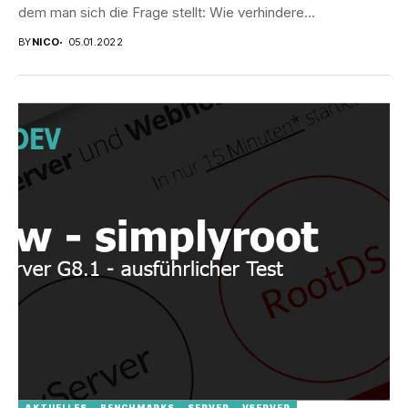
dem man sich die Frage stellt: Wie verhindere...
BY
NICO
05.01.2022
AKTUELLES
BENCHMARKS
SERVER
VSERVER